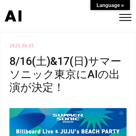
コ
Language »
ン
テ
モバ
ン
ツ
へ
2025.06.05
ス
キ
8/16(土)&17(日)サマー
ッ
プ
ソニック東京にAIの出
演が決定！