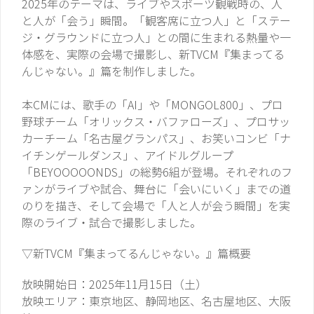
2025年のテーマは、ライブやスポーツ観戦時の、人
と人が「会う」瞬間。「観客席に立つ人」と「ステー
ジ・グラウンドに立つ人」との間に生まれる熱量や一
体感を、実際の会場で撮影し、新TVCM『集まってる
んじゃない。』篇を制作しました。
本CMには、歌手の「AI」や「MONGOL800」、プロ
野球チーム「オリックス・バファローズ」、プロサッ
カーチーム「名古屋グランパス」、お笑いコンビ「ナ
イチンゲールダンス」、アイドルグループ
「BEYOOOOONDS」の総勢6組が登場。それぞれのフ
ァンがライブや試合、舞台に「会いにいく」までの道
のりを描き、そして会場で「人と人が会う瞬間」を実
際のライブ・試合で撮影しました。
▽新TVCM『集まってるんじゃない。』篇概要
放映開始日：2025年11月15日（土）
放映エリア：東京地区、静岡地区、名古屋地区、大阪