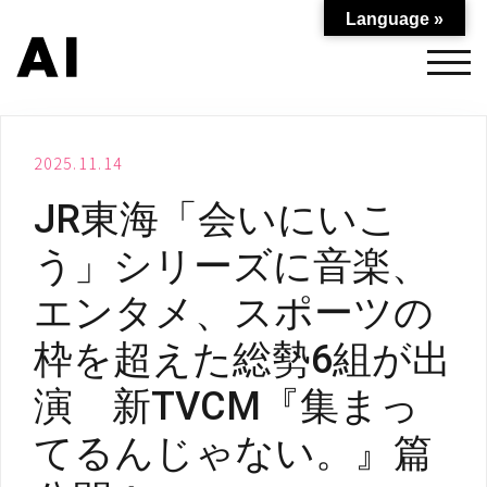
コ
Language »
ン
テ
モバ
ン
ツ
へ
2025.11.14
ス
キ
JR東海「会いにいこ
ッ
プ
う」シリーズに音楽、
エンタメ、スポーツの
枠を超えた総勢6組が出
演 新TVCM『集まっ
てるんじゃない。』篇