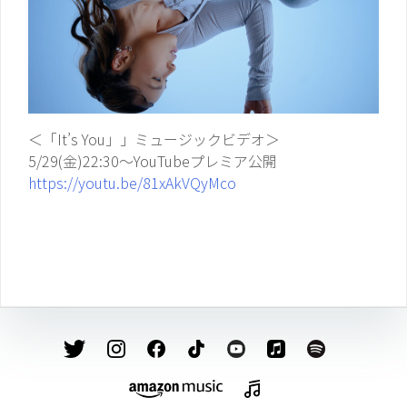
＜「It’s You」」ミュージックビデオ＞
5/29(金)22:30～YouTubeプレミア公開
https://youtu.be/81xAkVQyMco
投
稿
ナ
ビ
ゲ
ー