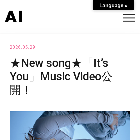
コ
Language »
ン
テ
モバ
ン
ツ
へ
2026.05.29
ス
キ
★New song★「It’s
ッ
プ
You」Music Video公
開！